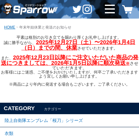
HOME
年末年始休業と発送のお知らせ
平素は格別のお引き立てを賜わり厚くお礼申し上げます。
2025年12月27日（土）〜2026年1月4日
誠に勝手ながら、
（日）
までの間、
休業
させていただきます。
2025年12月23日以降にご注文いただいた商品の発
また、
送につきましては、2026年1月5日以降に
順次
発送
させ
※
ていただきます。
お客様にはご迷惑、ご不便をおかけいたしますが、何卒ご了承いただきます
よう
宜しくお願い
申し上げます。
※商品により年内に発送する場合もございます。ご了承ください。
CATEGORY
カテゴリー
陸上自衛隊エンブレム「桜刀」シリーズ
衣類