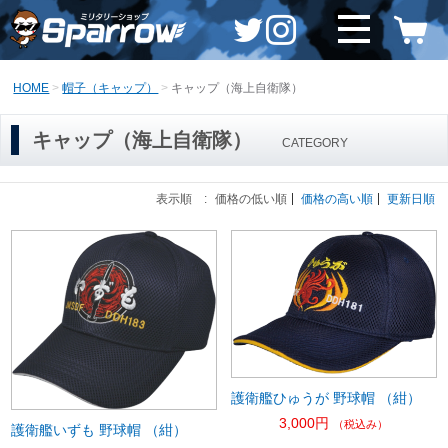
HOME
帽子（キャップ）
キャップ（海上自衛隊）
キャップ（海上自衛隊）
CATEGORY
表示順 :
価格の低い順
価格の高い順
更新日順
護衛艦ひゅうが 野球帽 （紺）
3,000円
（税込み）
護衛艦いずも 野球帽 （紺）