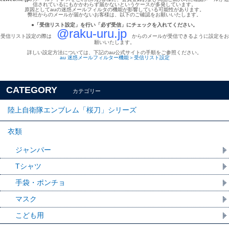
信されているにもかかわらず届かないというケースが多発しています。
原因として
auの迷惑メールフィルタの機能が影響している可能性があります。
弊社からのメールが届かないお客様は、以下のご確認をお願いいたします。
●「受信リスト設定」を行い「必ず受信」にチェックを入れてください。
@raku-uru.jp
受信リスト設定の際は
からのメールが受信できるように設定をお
願いいたします。
詳しい設定方法については、下記のau公式サイトの手順をご参照ください。
au 迷惑メールフィルター機能＞受信リスト設定
CATEGORY
カテゴリー
陸上自衛隊エンブレム「桜刀」シリーズ
衣類
ジャンパー
Tシャツ
手袋・ポンチョ
マスク
こども用