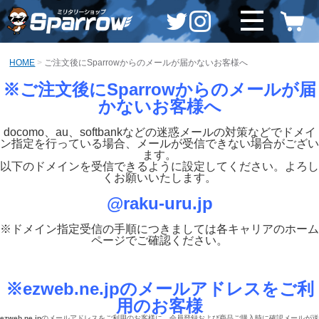
HOME
ご注文後にSparrowからのメールが届かないお客様へ
※ご注文後にSparrowからのメールが届
かないお客様へ
docomo、au、softbankなどの迷惑メールの対策などでドメイ
ン指定を行っている場合、メールが受信できない場合がござい
ます。
以下のドメインを受信できるように設定してください。よろし
くお願いいたします。
@raku-uru.jp
※ドメイン指定受信の手順につきましては各キャリアのホーム
ページでご確認ください。
※
ezweb.ne.jpのメールアドレスをご利
用のお客様
ezweb.ne.jp
のメールアドレスをご利用のお客様に、会員登録および商品ご購入時に確認メールが送